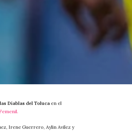
 las Diablas del Toluca
en el
Femenil.
z, Irene Guerrero, Aylin Avilez y