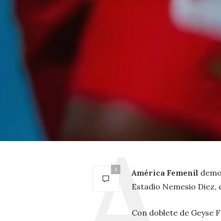
1
América Femenil
demos
Estadio Nemesio Diez, e
Con doblete de Geyse Fe