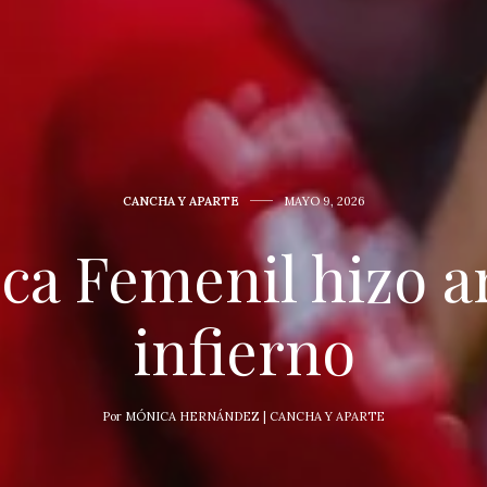
CANCHA Y APARTE
MAYO 9, 2026
ca Femenil hizo ar
infierno
Por
MÓNICA HERNÁNDEZ | CANCHA Y APARTE