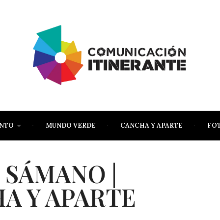
ENTO
MUNDO VERDE
CANCHA Y APARTE
FO
 SÁMANO |
A Y APARTE