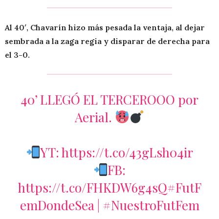
Al 40′, Chavarín hizo más pesada la ventaja, al dejar
sembrada a la zaga regia y disparar de derecha para
el 3-0.
40’ LLEGÓ EL TERCEROOO por
Aerial.
YT:
https://t.co/43gLsh04ir
FB:
https://t.co/FHKDW6g4sQ
#FutF
emDondeSea
|
#NuestroFutFem