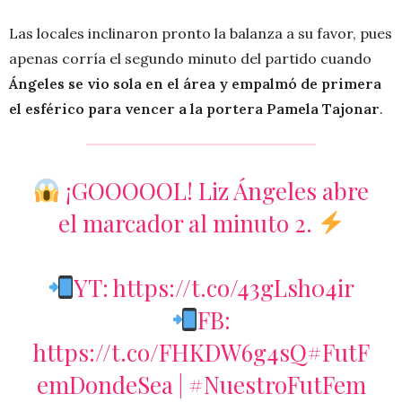
Las locales inclinaron pronto la balanza a su favor, pues
apenas corría el segundo minuto del partido cuando
Ángeles se vio sola en el área y empalmó de primera
el esférico para vencer a la portera Pamela Tajonar
.
¡GOOOOOL! Liz Ángeles abre
el marcador al minuto 2.
YT:
https://t.co/43gLsh04ir
FB:
https://t.co/FHKDW6g4sQ
#FutF
emDondeSea
|
#NuestroFutFem