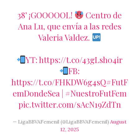
38’ ¡GOOOOOL!
Centro de
Ana Lu, que envía a las redes
Valeria Valdez.
YT:
https://t.co/43gLsh04ir
FB:
https://t.co/FHKDW6g4sQ
#FutF
emDondeSea
|
#NuestroFutFem
pic.twitter.com/sAcN19ZdTn
— LigaBBVAFemenil (@LigaBBVAFemenil)
August
12, 2025