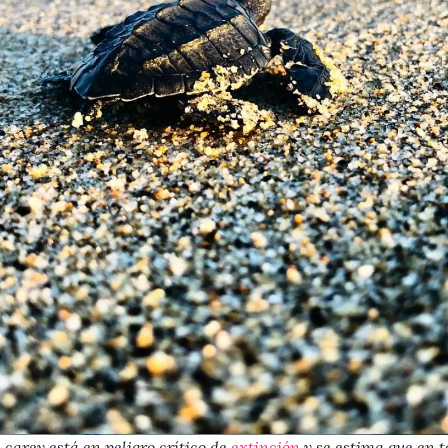
 carey está en peligro crítico de
extinción
y se estima que en 