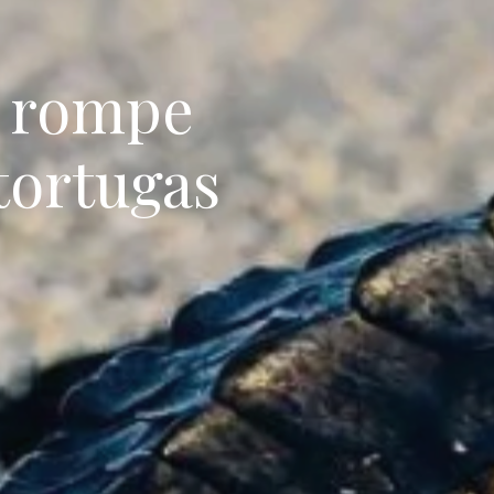
e rompe
tortugas