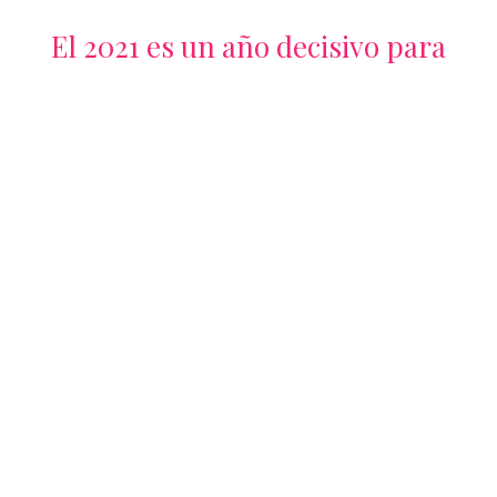
El 2021 es un año decisivo para
afrontar la emergencia climática
mundial. La ciencia es clara:
para limitar el aumento de la
temperatura mundial a 1,5 ºC,
debemos reducir las emisiones
globales en un 45 % para 2030
respecto a los niveles de 2010
ANTÓNIO GUTERRES
SECRETARIO GENERAL DE LA ONU
Más del 50% de las especies en