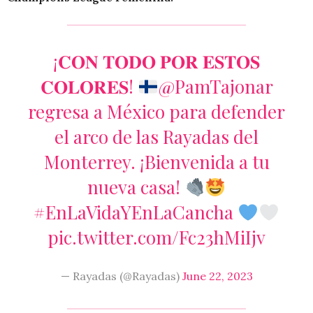
¡𝐂𝐎𝐍 𝐓𝐎𝐃𝐎 𝐏𝐎𝐑 𝐄𝐒𝐓𝐎𝐒
𝐂𝐎𝐋𝐎𝐑𝐄𝐒!
@PamTajonar
regresa a México para defender
el arco de las Rayadas del
Monterrey. ¡Bienvenida a tu
nueva casa!
#EnLaVidaYEnLaCancha
pic.twitter.com/Fc23hMiIjv
— Rayadas (@Rayadas)
June 22, 2023