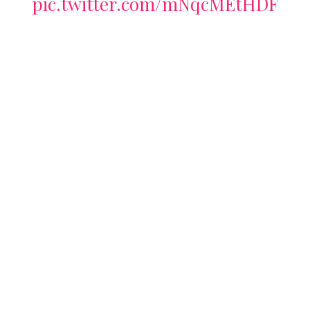
pic.twitter.com/mNqcMEtHDF
— Pamela Tajonar (@PamTajonar)
June 22, 2023
Competencia interna en las
Rayadas
Con la llegada de Pamela Tajonar, la competencia en la
portería de Rayadas se intensificará.
Alejandría Godínez se mantenía como la primera
portera en el equipo regio
, acompañada de Claudia
Lozoya, que salió este torneo y ahora defenderá la
camiseta de las Cañoneras del Mazatlán.