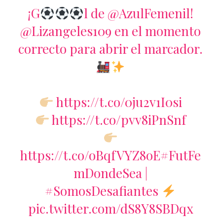
¡G
l de
@AzulFemenil
!
@Lizangeles109
en el momento
correcto para abrir el marcador.
https://t.co/0ju2v1I0si
https://t.co/pvv8iPnSnf
https://t.co/oBqfVYZ8oE
#FutFe
mDondeSea
|
#SomosDesafiantes
pic.twitter.com/dS8Y8SBDqx