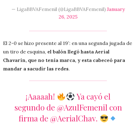
— LigaBBVAFemenil (@LigaBBVAFemenil)
January
26, 2025
El 2-0 se hizo presente al 19′: en una segunda jugada de
un tiro de esquina,
el balón llegó hasta Aerial
Chavarín, que no tenía marca, y esta cabeceó para
mandar a sacudir las redes
.
¡Aaaaah!
Ya cayó el
segundo de
@AzulFemenil
con
firma de
@AerialChav
.