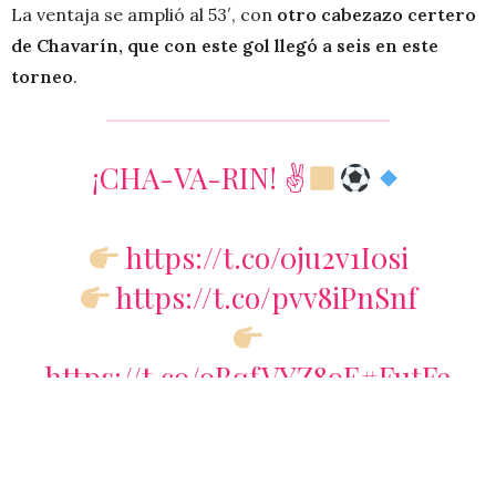
La ventaja se amplió al 53′, con
otro cabezazo certero
de Chavarín, que con este gol llegó a seis en este
torneo
.
¡CHA-VA-RIN! ✌
https://t.co/0ju2v1I0si
https://t.co/pvv8iPnSnf
https://t.co/oBqfVYZ8oE
#FutFe
mDondeSea
|
#SomosDesafiantes