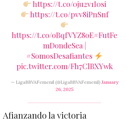
https://t.co/0ju2v1I0si
https://t.co/pvv8iPnSnf
https://t.co/oBqfVYZ8oE
#FutFe
mDondeSea
|
#SomosDesafiantes
pic.twitter.com/Fh7ClBXYwk
— LigaBBVAFemenil (@LigaBBVAFemenil)
January
26, 2025
Afianzando la victoria