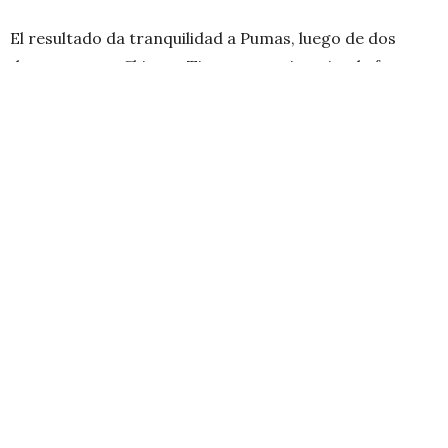
El resultado da tranquilidad a Pumas, luego de dos
derrotas ante Chivas y Tigres; esta victoria y la forma
de encontrarla le permitirá apuntar al objetivo que es
la liguilla.
En la próxima jornada
, las universitarias recibirán a
Pachuca en el Estadio Olímpico, el 28 de enero a las
12:00.
TAGS:
FUTBOL FEMENIL
,
GABRIELA JUÁREZ
,
LIGA MX FEMENIL
,
PAOLA
CHAVERO
,
PUMAS FEMENIL
,
STEPHANIE RIBEIRO