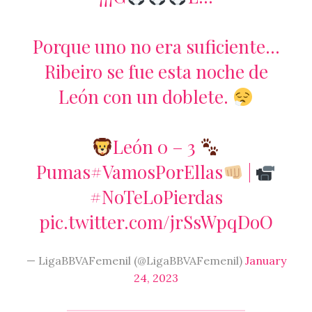
Porque uno no era suficiente…
Ribeiro se fue esta noche de
León con un doblete.
León 0 – 3
Pumas
#VamosPorEllas
|
#NoTeLoPierdas
pic.twitter.com/jrSsWpqDoO
— LigaBBVAFemenil (@LigaBBVAFemenil)
January
24, 2023