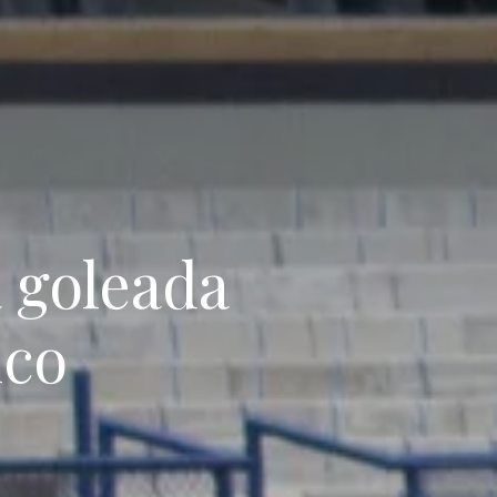
 goleada
ico