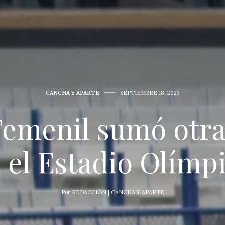
CANCHA Y APARTE
SEPTIEMBRE 18, 2023
emenil sumó otra
 el Estadio Olímp
Por
REDACCIÓN | CANCHA Y APARTE