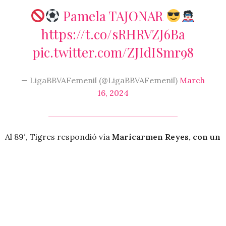
Pamela TAJONAR
https://t.co/sRHRVZJ6Ba
pic.twitter.com/ZJIdISmr98
— LigaBBVAFemenil (@LigaBBVAFemenil)
March
16, 2024
Al 89′, Tigres respondió vía
Maricarmen Reyes, con un
disparo que Tajonar envió a tiro de esquina
;
asimismo, con el ingreso de Alison González al partido,
las Amazonas se acercaron pero no tuvieron claridad.