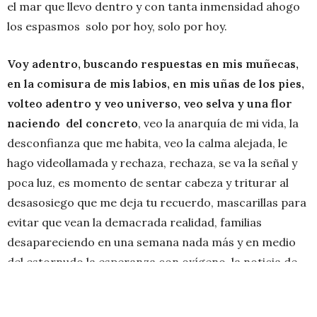
el mar que llevo dentro y con tanta inmensidad ahogo
los espasmos solo por hoy, solo por hoy.
Voy adentro, buscando respuestas en mis muñecas,
en la comisura de mis labios, en mis uñas de los pies,
volteo adentro y veo universo, veo selva y una flor
naciendo del concreto
, veo la anarquía de mi vida, la
desconfianza que me habita, veo la calma alejada, le
hago videollamada y rechaza, rechaza, se va la señal y
poca luz, es momento de sentar cabeza y triturar al
desasosiego que me deja tu recuerdo, mascarillas para
evitar que vean la demacrada realidad, familias
desapareciendo en una semana nada más y en medio
del estornudo la esperanza con oxígeno, la noticia de
que volverás a mi abrigo, mis versos llegando a Europa,
la desesperación y las llamadas de auxilio que nadie