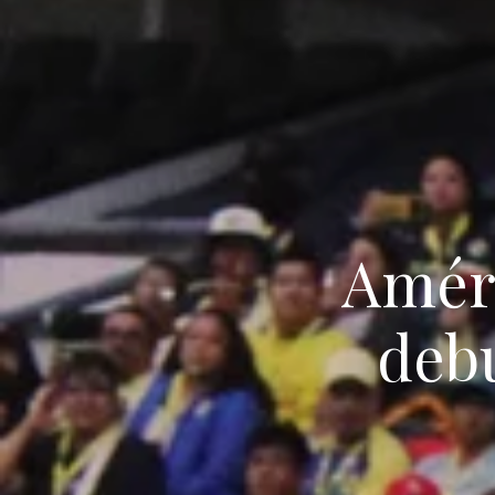
Améri
debu