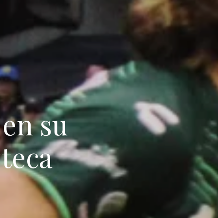
 en su
zteca