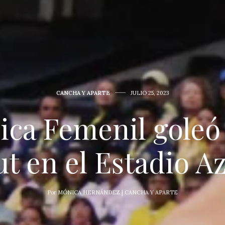
CANCHA Y APARTE
JULIO 25, 2023
ca Femenil goleó
t en el Estadio A
Por
MÓNICA HERNÁNDEZ | CANCHA Y APARTE