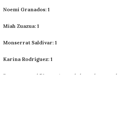
Noemí Granados: 1
Miah Zuazua: 1
Monserrat Saldívar: 1
Karina Rodríguez: 1
Destaca que el 50 por ciento de los goles recaebn en
tres jugadoras: Palacios, Martínez y Pereira, esta
última con su especialidad que son los penales y los
tiros libres, sin dejar de lado que Martínez acumula 127
goles como profesional, una cifra que solo está detrás
de Desiree Monsiváis.
Una casa propia