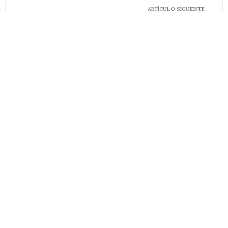
ARTÍCULO SIGUIENTE
Pamela Conti, la nueva estratega de Gallos Femenil
1
1 COMMENT
Dejar un comentario
Tu email no será publicado