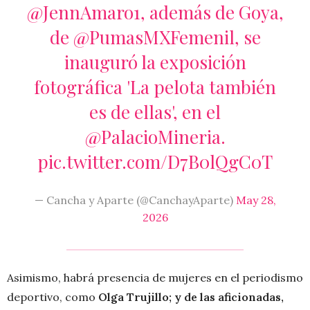
@JennAmaro1
, además de Goya,
de
@PumasMXFemenil
, se
inauguró la exposición
fotográfica 'La pelota también
es de ellas', en el
@PalacioMineria
.
pic.twitter.com/D7B0lQgC0T
— Cancha y Aparte (@CanchayAparte)
May 28,
2026
Asimismo, habrá presencia de mujeres en el periodismo
deportivo, como
Olga Trujillo; y de las aficionadas,