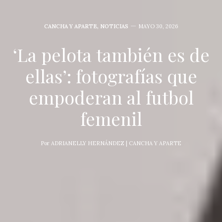
CANCHA Y APARTE
,
NOTICIAS
MAYO 30, 2026
‘La pelota también es de
ellas’: fotografías que
empoderan al futbol
femenil
Por
ADRIANELLY HERNÁNDEZ | CANCHA Y APARTE