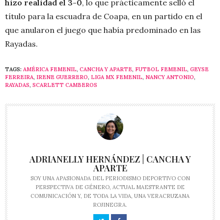
hizo realidad el 3-0
, lo que prácticamente selló el
título para la escuadra de Coapa, en un partido en el
que anularon el juego que había predominado en las
Rayadas.
TAGS:
AMÉRICA FEMENIL
,
CANCHA Y APARTE
,
FUTBOL FEMENIL
,
GEYSE
FERREIRA
,
IRENE GUERRERO
,
LIGA MX FEMENIL
,
NANCY ANTONIO
,
RAYADAS
,
SCARLETT CAMBEROS
ADRIANELLY HERNÁNDEZ | CANCHA Y
APARTE
SOY UNA APASIONADA DEL PERIODISMO DEPORTIVO CON
PERSPECTIVA DE GÉNERO, ACTUAL MAESTRANTE DE
COMUNICACIÓN Y, DE TODA LA VIDA, UNA VERACRUZANA
ROJINEGRA.