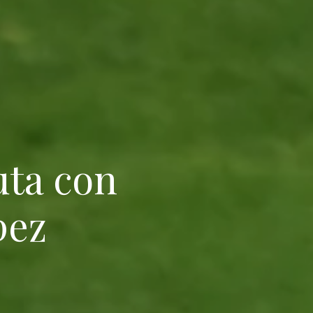
uta con
pez